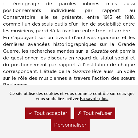
: témoignage de paroles intimes mais aussi
positionnements individuels par rapport au
Conservatoire, elle se présente, entre 1915 et 1918,
comme l’un des seuls outils d’un lien de sociabilité entre
les musiciens, par-delà la fracture entre front et arrière.
En s’appuyant sur un travail d’archives rigoureux et les
dernières avancées historiographiques sur la Grande
Guerre, les recherches menées sur la
Gazette
ont permis
de questionner les discours en regard du statut social et
du positionnement par rapport à l’institution de chaque
correspondant. L’étude de la
Gazette
lève aussi un voile
sur le rôle des musiciennes à travers l’action des sœurs
Boulanger.
Peu étudiée dans le milieu musical, la place et la
Ce site utilise des cookies et vous donne le contrôle sur ceux que
vous souhaitez activer
En savoir plus.
mobilisation des femmes représentent un aspect
essentiel dans l’analyse contextuelle du document. Leur
rapport à l’institution, à leurs camarades masculins, les
Tout accepter
Tout refuser
stratégies pour « se rendre utiles » ont pu être mises à
Personnaliser
jour grâce aux archives personnelles de Nadia et Lili
Boulanger.