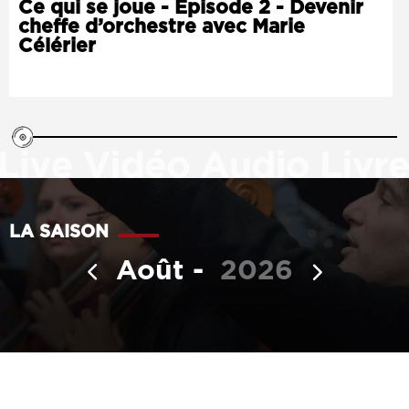
Ce qui se joue - Épisode 2 - Devenir
cheffe d’orchestre avec Marie
Célérier
Le
podcast
du
Conservatoire,
juin
2026
LA SAISON
Août
2026