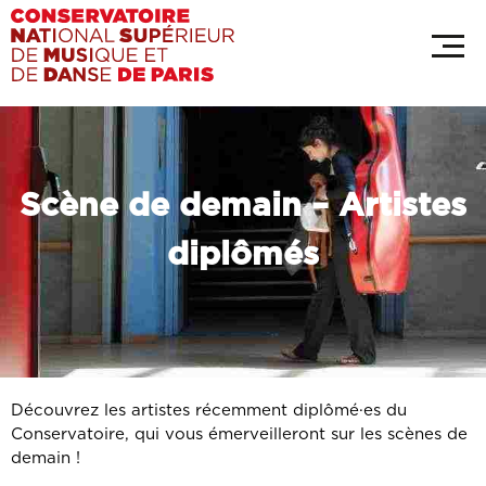
Aller
Panneau de gestion des cookies
au
contenu
principal
Scène de demain – Artistes
diplômés
intro
Découvrez les artistes récemment diplômé·es du
Conservatoire, qui vous émerveilleront sur les scènes de
demain !