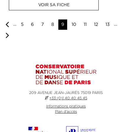
VOIR SA FICHE
Previous
…
…
5
6
7
8
9
10
11
12
13
page
Page
suivante
209 AVENUE JEAN-JAURÈS 75019 PARIS
+33 (0)1 40 40 45 45
Informations pratiques
Plan d'accès