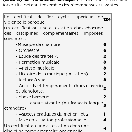
lorsqu’il a obtenu l’ensemble des récompenses suivantes :
Le certificat de 1er cycle supérieur de
124
violoncelle baroque
Un certificat ou une attestation dans chacune
des disciplines complémentaires imposées
suivantes :
-Musique de chambre
6
- Orchestre
6
- Etude des traités A
2
- Formation musicale
8
- Analyse musicale
8
- Histoire de la musique (initiation)
2
- lecture à vue
8
- Accords et tempéraments (hors clavecin
2
et pianoforte)
- danse baroque
2
- Langue vivante (ou français langue
3
étrangère)
- Aspects pratiques du métier 1 et 2
1
- Mise en situation professionnelle
4
Un certificat ou une attestation dans une
4
discipline complémentaire optionnelle