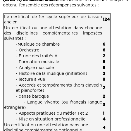
obtenu l’ensemble des récompenses suivantes :
Le certificat de 1er cycle supérieur de basson
124
ancien
Un certificat ou une attestation dans chacune
des disciplines complémentaires imposées
suivantes :
-Musique de chambre
6
- Orchestre
6
- Etude des traités A
2
- Formation musicale
8
- Analyse musicale
8
- Histoire de la musique (initiation)
2
- lecture à vue
8
- Accords et tempéraments (hors clavecin
2
et pianoforte)
- danse baroque
2
- Langue vivante (ou français langue
3
étrangère)
- Aspects pratiques du métier 1 et 2
1
- Mise en situation professionnelle
4
Un certificat ou une attestation dans une
4
discipline complémentaire optionnelle