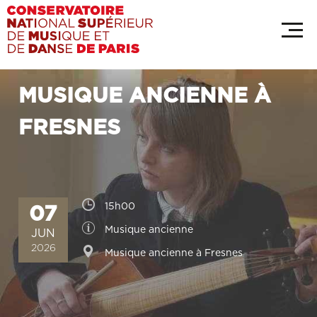
Aller
Panneau de gestion des cookies
au
contenu
principal
MUSIQUE ANCIENNE À
FRESNES
Horaires
15h00
07
Catégorie
Musique ancienne
JUN
2026
Adresse
Musique ancienne à Fresnes