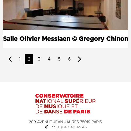
Salle Olivier Messiaen © Gregory Chinon
Previous
Page
1
2
3
4
5
6
page
suivante
209 AVENUE JEAN-JAURÈS 75019 PARIS
+33 (0)1 40 40 45 45