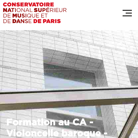
Aller
Panneau de gestion des cookies
au
contenu
principal
Formation au CA -
Violoncelle baroque -