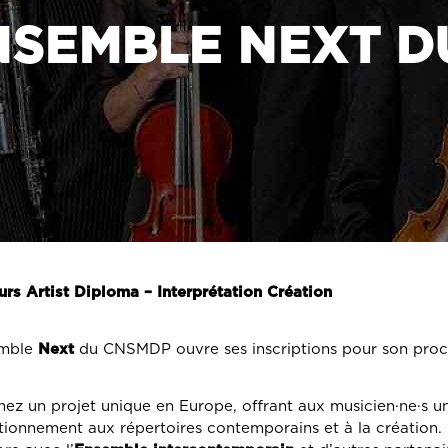
NSEMBLE NEXT D
rs Artist Diploma – Interprétation Création
emble
Next
du CNSMDP ouvre ses inscriptions pour son proc
nez un projet unique en Europe, offrant aux musicien·ne·s u
tionnement aux répertoires contemporains et à la création.