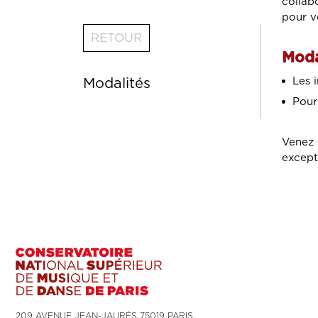
collab
pour v
RETOUR
Moda
Les 
Modalités
Pour
Venez 
except
209 AVENUE JEAN-JAURÈS 75019 PARIS