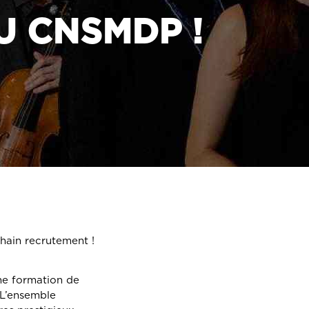
U CNSMDP !
hain recrutement !
ne formation de
 L’ensemble