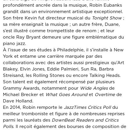
profondément ancrée dans la musique, Robin Eubanks
grandit dans un environnement artistique exceptionnel.
Son frère Kevin fut directeur musical du
Tonight Show
;
sa mère enseignait la musique ; un autre frère, Duane,
s’est illustré comme trompettiste de renom ; et leur
oncle Ray Bryant demeure une figure emblématique du
piano jazz.
À l’issue de ses études à Philadelphie, il s’installe à New
York et entame une carrière marquée par des
collaborations avec des artistes aussi prestigieux qu’Art
Blakey, Elvin Jones, Eddie Palmieri, Sun Ra, Barbra
Streisand, les Rolling Stones ou encore Talking Heads.
Son talent est également récompensé par plusieurs
Grammy Awards, notamment pour
Wide Angles
de
Michael Brecker et
What Goes Around
et
Overtime
de
Dave Holland.
En 2014, Robin remporte le
JazzTimes Critics Poll
du
meilleur tromboniste et figure à de nombreuses reprises
parmi les lauréats des
DownBeat Readers and Critics
Polls
. Il reçoit également des bourses de composition de