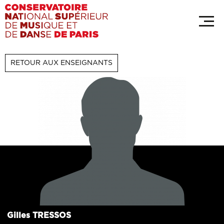
Aller
Panneau de gestion des cookies
au
contenu
principal
RETOUR AUX ENSEIGNANTS
Gilles
TRESSOS