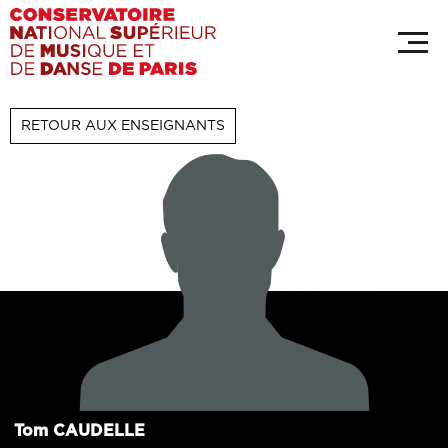
Aller
au
contenu
principal
RETOUR AUX ENSEIGNANTS
Tom
CAUDELLE