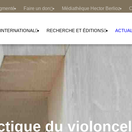
ugmenté
Faire un don
Médiathèque Hector Berlioz
C
INTERNATIONAL
RECHERCHE ET ÉDITIONS
ACTUAL
ctique du violoncel