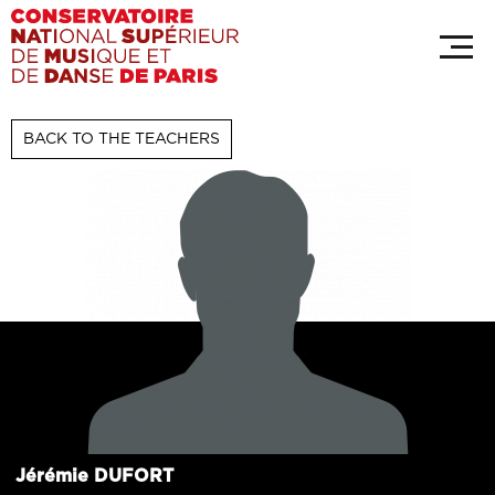
Skip
Cookies management panel
to
main
content
BACK TO THE TEACHERS
Jérémie
DUFORT